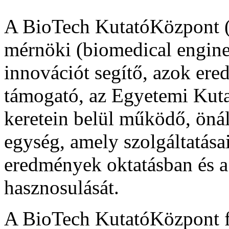
A BioTech KutatóKözpont 
mérnöki (biomedical engineer
innovációt segítő, azok ere
támogató, az Egyetemi Kut
keretein belül működő, öná
egység, amely szolgáltatásaiv
eredmények oktatásban és a 
hasznosulását.
A BioTech KutatóKözpont fe